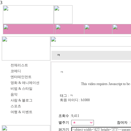
3
ㅋ
전체리스트
코메디
ㅋ
엔터테인먼트
영화 & 애니메이션
This video requires Javascript to be
비법 & 스타일
음악
태그 : ㅋ
회원 아이디 : b1000
사람 & 블로그
스포츠
여행 & 이벤트
조회수
|
9,411
별주기
|
참여자
|
퍼가기
|