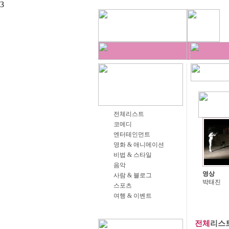
3
전체리스트
코메디
엔터테인먼트
영화 & 애니메이션
비법 & 스타일
음악
영상
사람 & 블로그
박태진
스포츠
여행 & 이벤트
전체
리스