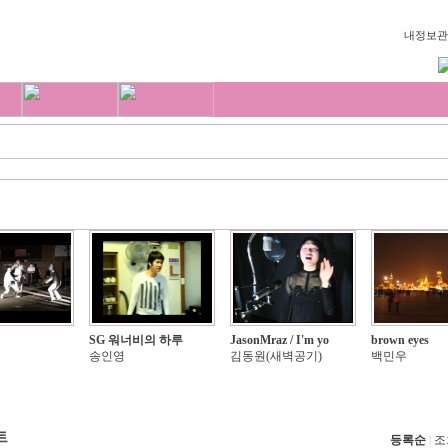
내정보관
SG 워너비의 하루
JasonMraz / I'm yo
brown eyes
송인영
김동원(새벽공기)
백민우
트
등록순
|
조