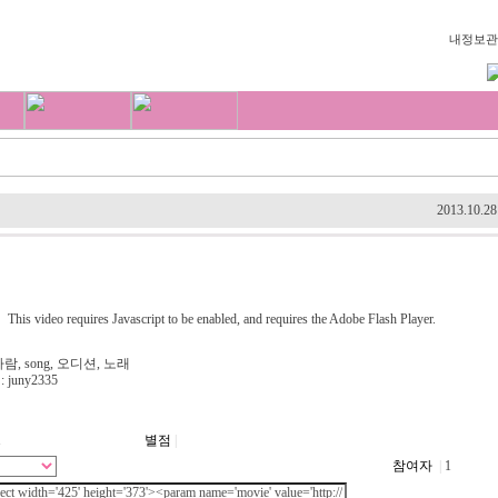
내정보관
2013.10.28
This video requires Javascript to be enabled, and requires the
Adobe Flash Player.
람, song, 오디션, 노래
juny2335
1
별점
|
참여자
|
1