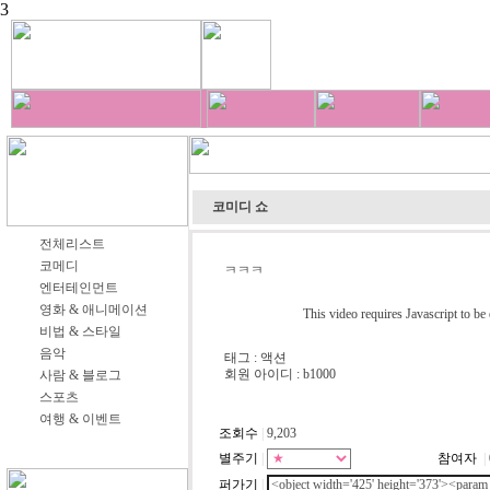
3
코미디 쇼
전체리스트
코메디
ㅋㅋㅋ
엔터테인먼트
영화 & 애니메이션
This video requires Javascript to be
비법 & 스타일
음악
태그 : 액션
회원 아이디 : b1000
사람 & 블로그
스포츠
여행 & 이벤트
조회수
|
9,203
별주기
|
참여자
|
퍼가기
|